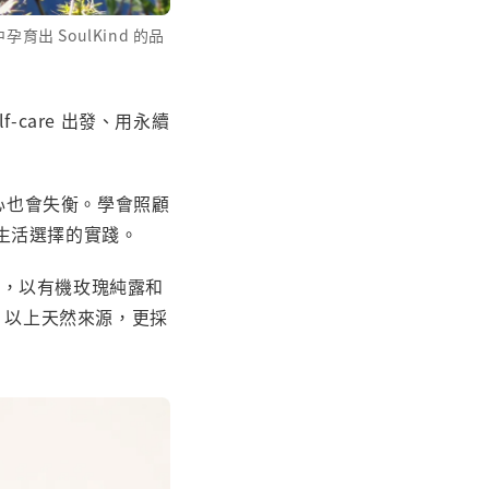
出 SoulKind 的品
-care 出發、用永續
身心也會失衡。學會照顧
生活選擇的實踐。
水，以有機玫瑰純露和
 以上天然來源，更採