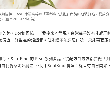
Real 潔顏精粹、Real 沐浴精粹以「零稀釋™技術」與純鋁包裝打造，從
圖/SoulKind提供)
的路，Doris 回憶：「我後來才發現，台灣幾乎沒有能處
較便宜、好生產的鋁塑管。但永續不能只是口號，只能硬著頭
，SoulKind 的 Real 系列產品，從配方到包裝都貫徹
 用自我覺察走出倦怠，也用 SoulKind 傳達：從善待自己