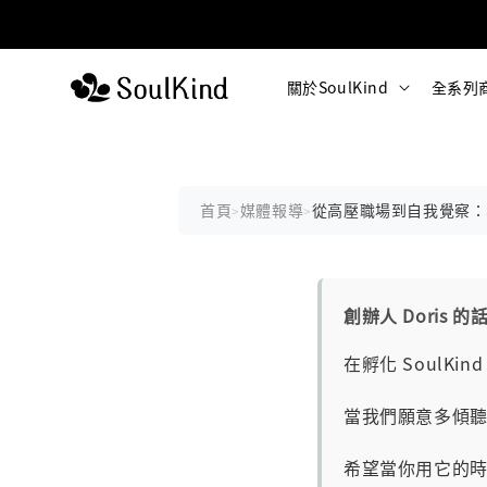
關於SoulKind
全系列
首頁
媒體報導
從高壓職場到自我覺察：So
>
>
創辦人 Doris 的
在孵化 SoulK
當我們願意多傾
希望當你用它的時