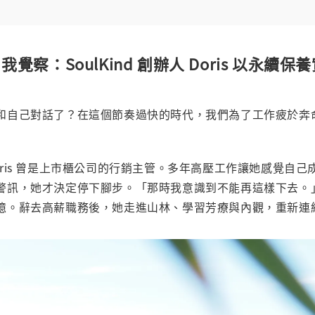
覺察：SoulKind 創辦人 Doris 以永續
和自己對話了？在這個節奏過快的時代，我們為了工作疲於奔
人 Doris 曾是上市櫃公司的行銷主管。多年高壓工作讓她感覺自
訊，她才決定停下腳步。「那時我意識到不能再這樣下去。」她在 
憶。辭去高薪職務後，她走進山林、學習芳療與內觀，重新連