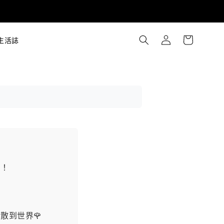
生活誌
的！
散到世界🌹