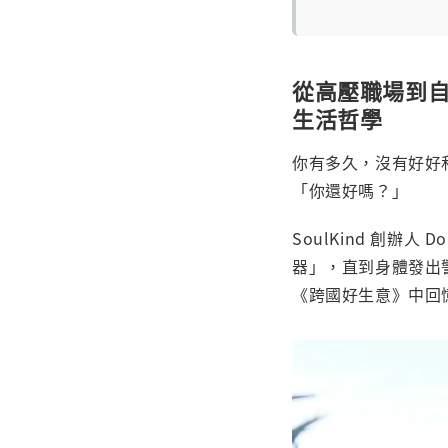
從高壓職場到自我
生活哲學
你有多久，沒有好好
「你還好嗎？」
SoulKind 創辦
器」，直到身體發出警
《跨國好生意》中回