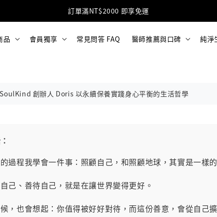
訂單滿NT$2000 即享免運
商品
會員獨享
常見問答 FAQ
醫師推薦與口碑
純淨
ulKind 創辦人 Doris 以永續保養實踐身心平衡的生活哲學
話：
ind 的過程我學會一件事：照顧自己，和照顧地球，其實是一樣
聽自己、善待自己，就是在讓世界變得更好。
候，也會想起：你值得被好好對待，而這份善意，會從自己擴