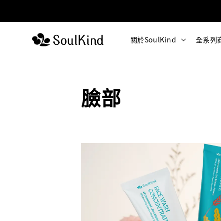
關於SoulKind
全系列
臉部