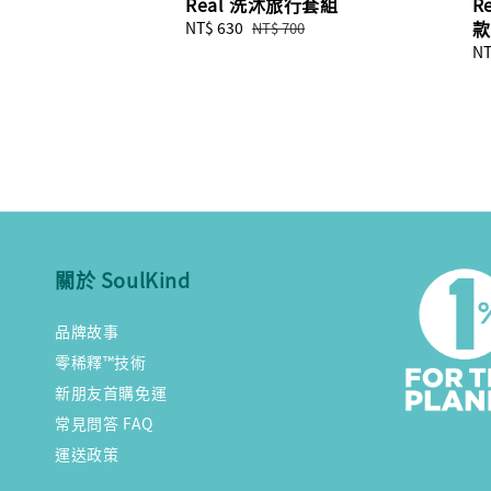
Real 洗沐旅行套組
R
款
Sale
NT$ 630
Regular
NT$ 700
price
price
Sa
NT
pr
關於 SoulKind
品牌故事
零稀釋™技術
新朋友首購免運
常見問答 FAQ
運送政策