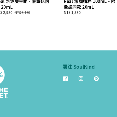
eal 洗沐雙星組 - 限量送同
Real 潔顏精粹 100mL - 限
 20mL
量送同款 20mL
le
$ 2,980
Regular
Regular
NT$ 1,580
NT$ 3,160
ice
price
price
關注 SoulKind